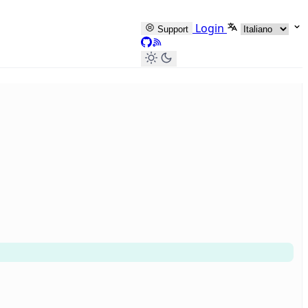
Seleziona lingu
Login
Support
GitHub
RSS