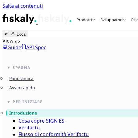
Salta ai contenuti
fiskaly Workspace
Prodotti
Sviluppatori
Ris
Docs
View as
Guide
API Spec
SPAGNA
Panoramica
Avvio rapido
PER INIZIARE
Introduzione
Cosa copre SIGN ES
Verifactu
Flusso di conformità Verifactu