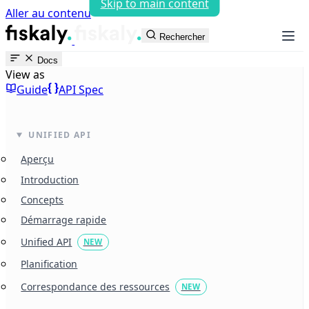
Skip to main content
Aller au contenu
fiskaly Workspace
Rechercher
Docs
View as
Guide
API Spec
UNIFIED API
Aperçu
Introduction
Concepts
Démarrage rapide
Unified API
NEW
Planification
Correspondance des ressources
NEW