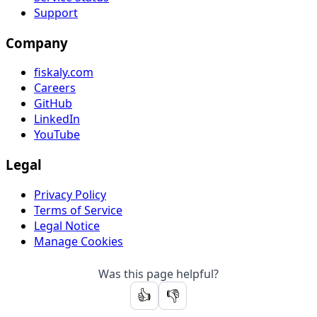
Support
Company
fiskaly.com
Careers
GitHub
LinkedIn
YouTube
Legal
Privacy Policy
Terms of Service
Legal Notice
Manage Cookies
Was this page helpful?
👍
👎