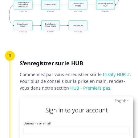
Create Taxpayer
Create Subject
Create Organization
COMPANY or
Create Token
API_KEY
UNIT
INDIVIDUAL
SIGN PT API
SIGN PT API
SIGN PT API
SIGN PT API
Create Location
Create System
Create Record
BRANCH
FISCAL_DEVICE
SIGN PT API
SIGN PT API
SIGN PT API
S'enregistrer sur le HUB
Commencez par vous enregistrer sur le
fiskaly HUB
.
Pour plus de conseils sur la prise en main, rendez-
vous dans notre section
HUB - Premiers pas
.